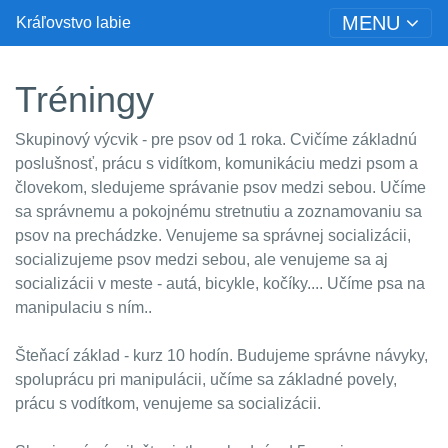
MENU
Kráľovstvo labie
Tréningy
Skupinový výcvik - pre psov od 1 roka. Cvičíme základnú
poslušnosť, prácu s vidítkom, komunikáciu medzi psom a
človekom, sledujeme správanie psov medzi sebou. Učíme
sa správnemu a pokojnému stretnutiu a zoznamovaniu sa
psov na prechádzke. Venujeme sa správnej socializácii,
socializujeme psov medzi sebou, ale venujeme sa aj
socializácii v meste - autá, bicykle, kočíky.... Učíme psa na
manipulaciu s ním..
Šteňací základ - kurz 10 hodín. Budujeme správne návyky,
spoluprácu pri manipulácii, učíme sa základné povely,
prácu s vodítkom, venujeme sa socializácii.