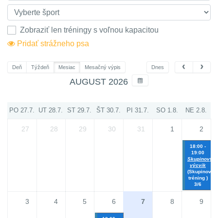
Zobraziť len tréningy s voľnou kapacitou
Pridať strážneho psa
Deň
Týždeň
Mesiac
Mesačný výpis
Dnes
AUGUST 2026
PO 27.7.
UT 28.7.
ST 29.7.
ŠT 30.7.
PI 31.7.
SO 1.8.
NE 2.8.
27
28
29
30
31
1
2
18:00 -
19:00
Skupinový
výcvik
(Skupinový
tréning )
3/6
3
4
5
6
7
8
9