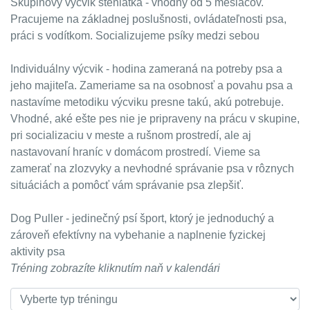
Skupinový výcvik šteniatka - vhodný od 5 mesiacov.
Pracujeme na základnej poslušnosti, ovládateľnosti psa,
práci s vodítkom. Socializujeme psíky medzi sebou
Individuálny výcvik - hodina zameraná na potreby psa a
jeho majiteľa. Zameriame sa na osobnosť a povahu psa a
nastavíme metodiku výcviku presne takú, akú potrebuje.
Vhodné, aké ešte pes nie je pripraveny na prácu v skupine,
pri socializaciu v meste a rušnom prostredí, ale aj
nastavovaní hraníc v domácom prostredí. Vieme sa
zamerať na zlozvyky a nevhodné správanie psa v rôznych
situáciách a pomôcť vám správanie psa zlepšiť.
Dog Puller - jedinečný psí šport, ktorý je jednoduchý a
zároveň efektívny na vybehanie a naplnenie fyzickej
aktivity psa
Tréning zobrazíte kliknutím naň v kalendári